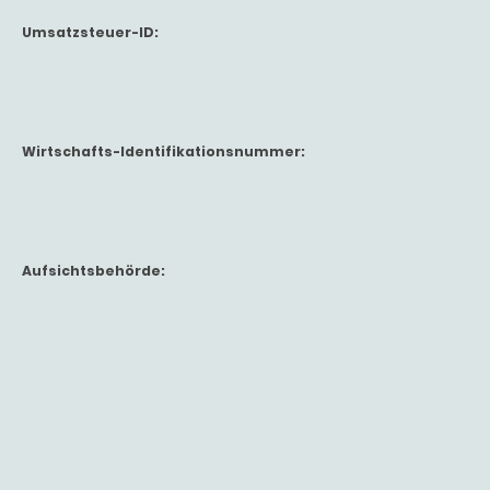
Umsatzsteuer-ID:
Wirtschafts-Identifikationsnummer:
Aufsichtsbehörde:
© Urheberrecht. Alle Rechte
Impressum
|
vorbehalten.
Datenschutzerklärung